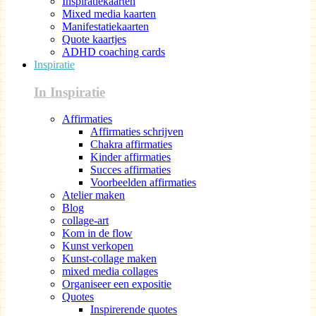
Inspiratiekaarten
Mixed media kaarten
Manifestatiekaarten
Quote kaartjes
ADHD coaching cards
Inspiratie
In Inspiratie
Affirmaties
Affirmaties schrijven
Chakra affirmaties
Kinder affirmaties
Succes affirmaties
Voorbeelden affirmaties
Atelier maken
Blog
collage-art
Kom in de flow
Kunst verkopen
Kunst-collage maken
mixed media collages
Organiseer een expositie
Quotes
Inspirerende quotes