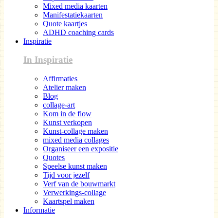
Mixed media kaarten
Manifestatiekaarten
Quote kaartjes
ADHD coaching cards
Inspiratie
In Inspiratie
Affirmaties
Atelier maken
Blog
collage-art
Kom in de flow
Kunst verkopen
Kunst-collage maken
mixed media collages
Organiseer een expositie
Quotes
Speelse kunst maken
Tijd voor jezelf
Verf van de bouwmarkt
Verwerkings-collage
Kaartspel maken
Informatie