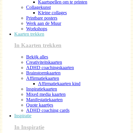
Kaartspellen om te printen
Collagekunst
Kleine collages
Printbare posters
Werk aan de Muur
Workshops
Kaarten trekken
In Kaarten trekken
Bekijk alles
Creativiteitskaarten
ADHD coachingskaarten
Brainstormkaarten
Affirmatiekaarten
Affirmatiekaarten kind
Inspiratiekaarten
Mixed media kaarten
Manifestatiekaarten
Quote kaartjes
ADHD coaching cards
Inspiratie
In Inspiratie