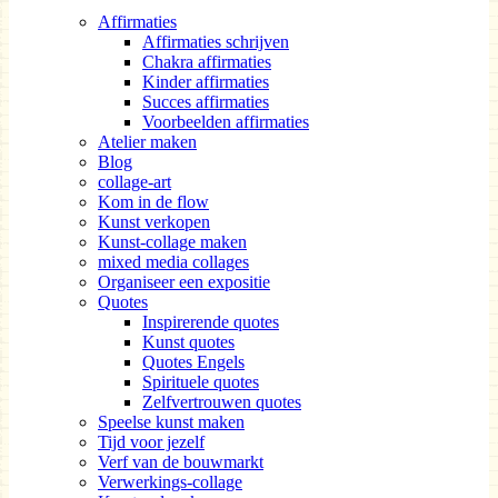
Affirmaties
Affirmaties schrijven
Chakra affirmaties
Kinder affirmaties
Succes affirmaties
Voorbeelden affirmaties
Atelier maken
Blog
collage-art
Kom in de flow
Kunst verkopen
Kunst-collage maken
mixed media collages
Organiseer een expositie
Quotes
Inspirerende quotes
Kunst quotes
Quotes Engels
Spirituele quotes
Zelfvertrouwen quotes
Speelse kunst maken
Tijd voor jezelf
Verf van de bouwmarkt
Verwerkings-collage