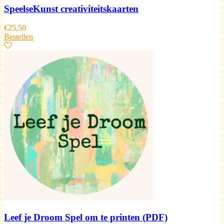
SpeelseKunst creativiteitskaarten
€
25,50
Bestellen
Leef je Droom Spel om te printen (PDF)