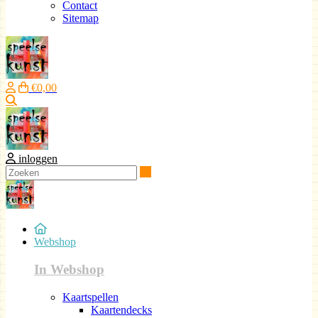
Contact
Sitemap
€0,00
Zoeken
inloggen
Zoeken
Webshop
In Webshop
Kaartspellen
Kaartendecks