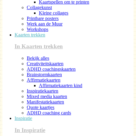
Kaartspellen om te printen
Collagekunst
Kleine collages
Printbare posters
Werk aan de Muur
Workshops
Kaarten trekken
In Kaarten trekken
Bekijk alles
Creativiteitskaarten
ADHD coachingskaarten
Brainstormkaarten
Affirmatiekaarten
Affirmatiekaarten kind
Inspiratiekaarten
Mixed media kaarten
Manifestatiekaarten
Quote kaartjes
ADHD coaching cards
Inspiratie
In Inspiratie