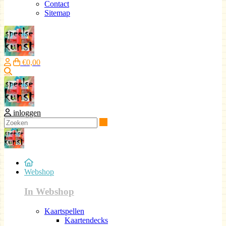
Contact
Sitemap
€0,00
Zoeken
inloggen
Zoeken
Webshop
In Webshop
Kaartspellen
Kaartendecks