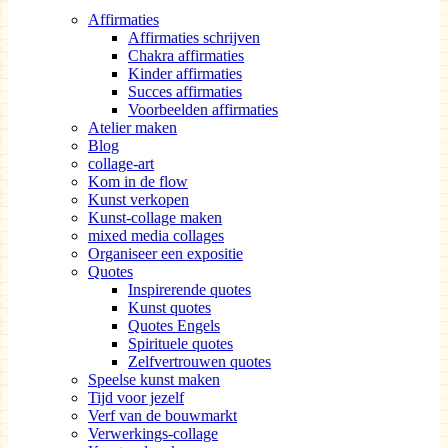
Affirmaties
Affirmaties schrijven
Chakra affirmaties
Kinder affirmaties
Succes affirmaties
Voorbeelden affirmaties
Atelier maken
Blog
collage-art
Kom in de flow
Kunst verkopen
Kunst-collage maken
mixed media collages
Organiseer een expositie
Quotes
Inspirerende quotes
Kunst quotes
Quotes Engels
Spirituele quotes
Zelfvertrouwen quotes
Speelse kunst maken
Tijd voor jezelf
Verf van de bouwmarkt
Verwerkings-collage