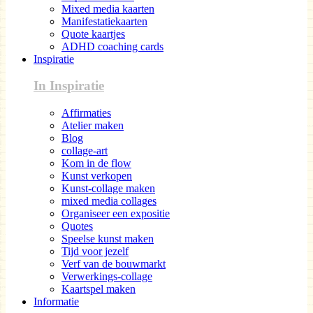
Mixed media kaarten
Manifestatiekaarten
Quote kaartjes
ADHD coaching cards
Inspiratie
In Inspiratie
Affirmaties
Atelier maken
Blog
collage-art
Kom in de flow
Kunst verkopen
Kunst-collage maken
mixed media collages
Organiseer een expositie
Quotes
Speelse kunst maken
Tijd voor jezelf
Verf van de bouwmarkt
Verwerkings-collage
Kaartspel maken
Informatie