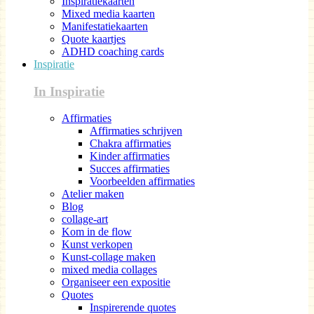
Inspiratiekaarten
Mixed media kaarten
Manifestatiekaarten
Quote kaartjes
ADHD coaching cards
Inspiratie
In Inspiratie
Affirmaties
Affirmaties schrijven
Chakra affirmaties
Kinder affirmaties
Succes affirmaties
Voorbeelden affirmaties
Atelier maken
Blog
collage-art
Kom in de flow
Kunst verkopen
Kunst-collage maken
mixed media collages
Organiseer een expositie
Quotes
Inspirerende quotes