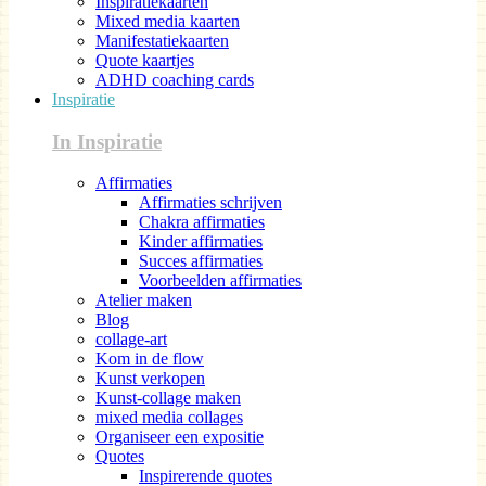
Inspiratiekaarten
Mixed media kaarten
Manifestatiekaarten
Quote kaartjes
ADHD coaching cards
Inspiratie
In Inspiratie
Affirmaties
Affirmaties schrijven
Chakra affirmaties
Kinder affirmaties
Succes affirmaties
Voorbeelden affirmaties
Atelier maken
Blog
collage-art
Kom in de flow
Kunst verkopen
Kunst-collage maken
mixed media collages
Organiseer een expositie
Quotes
Inspirerende quotes