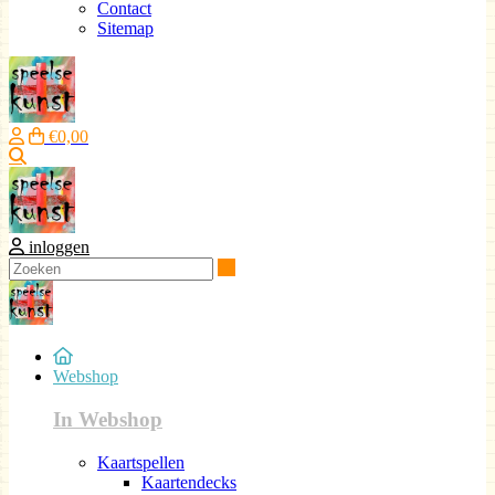
Contact
Sitemap
€0,00
Zoeken
inloggen
Zoeken
Webshop
In Webshop
Kaartspellen
Kaartendecks