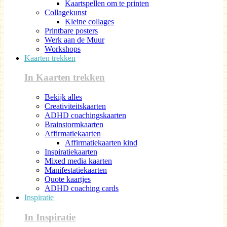
Kaartspellen om te printen
Collagekunst
Kleine collages
Printbare posters
Werk aan de Muur
Workshops
Kaarten trekken
In Kaarten trekken
Bekijk alles
Creativiteitskaarten
ADHD coachingskaarten
Brainstormkaarten
Affirmatiekaarten
Affirmatiekaarten kind
Inspiratiekaarten
Mixed media kaarten
Manifestatiekaarten
Quote kaartjes
ADHD coaching cards
Inspiratie
In Inspiratie