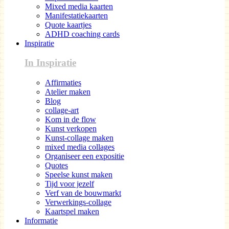
Mixed media kaarten
Manifestatiekaarten
Quote kaartjes
ADHD coaching cards
Inspiratie
In Inspiratie
Affirmaties
Atelier maken
Blog
collage-art
Kom in de flow
Kunst verkopen
Kunst-collage maken
mixed media collages
Organiseer een expositie
Quotes
Speelse kunst maken
Tijd voor jezelf
Verf van de bouwmarkt
Verwerkings-collage
Kaartspel maken
Informatie