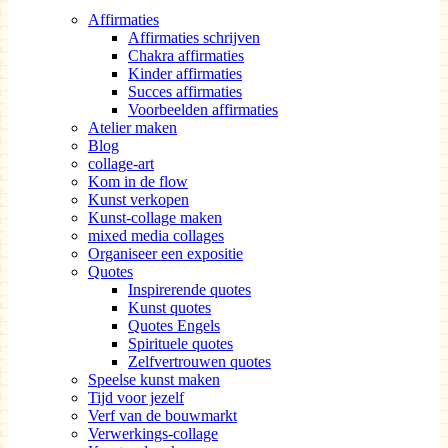
Affirmaties
Affirmaties schrijven
Chakra affirmaties
Kinder affirmaties
Succes affirmaties
Voorbeelden affirmaties
Atelier maken
Blog
collage-art
Kom in de flow
Kunst verkopen
Kunst-collage maken
mixed media collages
Organiseer een expositie
Quotes
Inspirerende quotes
Kunst quotes
Quotes Engels
Spirituele quotes
Zelfvertrouwen quotes
Speelse kunst maken
Tijd voor jezelf
Verf van de bouwmarkt
Verwerkings-collage