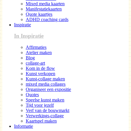
Mixed media kaarten
Manifestatiekaarten
Quote kaartjes
ADHD coaching cards
Inspiratie
In Inspiratie
Affirmaties
Atelier maken
Blog
collage-art
Kom in de flow
Kunst verkopen
Kunst-collage maken
mixed media collages
Organiseer een expositie
Quotes
Speelse kunst maken
Tijd voor jezelf
Verf van de bouwmarkt
Verwerkings-collage
Kaartspel maken
Informatie