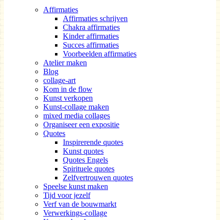
Affirmaties
Affirmaties schrijven
Chakra affirmaties
Kinder affirmaties
Succes affirmaties
Voorbeelden affirmaties
Atelier maken
Blog
collage-art
Kom in de flow
Kunst verkopen
Kunst-collage maken
mixed media collages
Organiseer een expositie
Quotes
Inspirerende quotes
Kunst quotes
Quotes Engels
Spirituele quotes
Zelfvertrouwen quotes
Speelse kunst maken
Tijd voor jezelf
Verf van de bouwmarkt
Verwerkings-collage