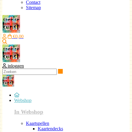
Contact
Sitemap
€0,00
Zoeken
inloggen
Zoeken
Webshop
In Webshop
Kaartspellen
Kaartendecks