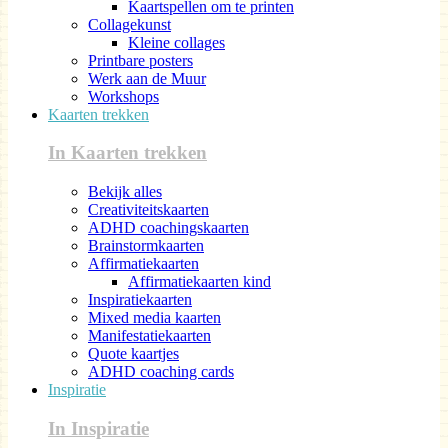
Kaartspellen om te printen
Collagekunst
Kleine collages
Printbare posters
Werk aan de Muur
Workshops
Kaarten trekken
In Kaarten trekken
Bekijk alles
Creativiteitskaarten
ADHD coachingskaarten
Brainstormkaarten
Affirmatiekaarten
Affirmatiekaarten kind
Inspiratiekaarten
Mixed media kaarten
Manifestatiekaarten
Quote kaartjes
ADHD coaching cards
Inspiratie
In Inspiratie