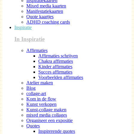
Inspiratiekaarten
Mixed media kaarten
Manifestatiekaarten
Quote kaartjes
ADHD coaching cards
Inspiratie
In Inspiratie
Affirmaties
Affirmaties schrijven
Chakra affirmaties
Kinder affirmaties
Succes affirmaties
Voorbeelden affirmaties
Atelier maken
Blog
collage-art
Kom in de flow
Kunst verkopen
Kunst-collage maken
mixed media collages
Organiseer een expositie
Quotes
Inspirerende quotes