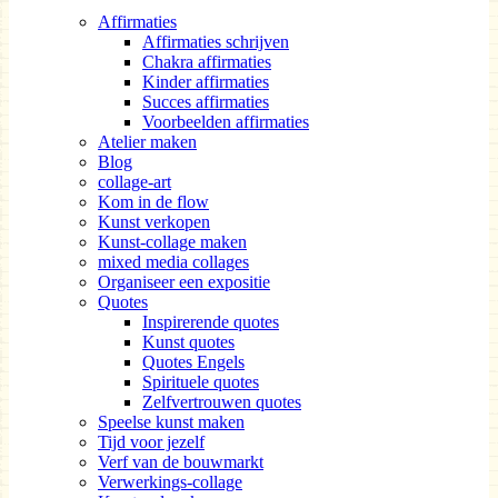
Affirmaties
Affirmaties schrijven
Chakra affirmaties
Kinder affirmaties
Succes affirmaties
Voorbeelden affirmaties
Atelier maken
Blog
collage-art
Kom in de flow
Kunst verkopen
Kunst-collage maken
mixed media collages
Organiseer een expositie
Quotes
Inspirerende quotes
Kunst quotes
Quotes Engels
Spirituele quotes
Zelfvertrouwen quotes
Speelse kunst maken
Tijd voor jezelf
Verf van de bouwmarkt
Verwerkings-collage