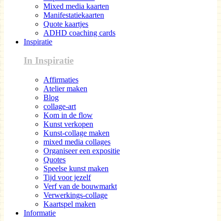
Mixed media kaarten
Manifestatiekaarten
Quote kaartjes
ADHD coaching cards
Inspiratie
In Inspiratie
Affirmaties
Atelier maken
Blog
collage-art
Kom in de flow
Kunst verkopen
Kunst-collage maken
mixed media collages
Organiseer een expositie
Quotes
Speelse kunst maken
Tijd voor jezelf
Verf van de bouwmarkt
Verwerkings-collage
Kaartspel maken
Informatie