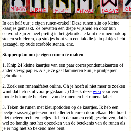
In een half uur je eigen runen-orakel! Deze runen zijn op kleine
kaartjes gemaakt. Ze bevatten een diepe wijsheid en door hun
eenvoud zijn ze heel prettig in het gebruik. Je kunt de runen ook op
stenen schilderen, op stukjes hout van een tak die je in plakjes hebt
gezaagd, op oude scrabble stenen, enz.
Stappenplan om je eigen runen te maken
1. Knip 24 kleine kaartjes van een paar correspondentiekaarten of
ander stevig papier. Als je ze gaat lamineren kun je printpapier
gebruiken.
2. Zoek een runenalfabet online. Oh je hoeft al niet meer te zoeken
want dat heb ik al voor je gedaan :-) Check deze
wiki
voor een
mooie beknopte betekenis van de runen en het runenalfabet.
3. Teken de runen met kleurpotloden op de kaartjes. Ik heb een
beetje krasserig getekend met allerlei kleuren door elkaar. Het hoeft
niet meteen recht en netjes. Ik heb de namen erbij geschreven, dat is
wel zo handig met het opzoeken van de betekenis van de runen als
je er nog niet zo bekend mee bent.