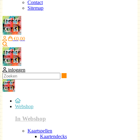
Contact
Sitemap
€0,00
Zoeken
inloggen
Zoeken
Webshop
In Webshop
Kaartspellen
Kaartendecks