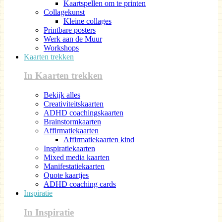
Kaartspellen om te printen
Collagekunst
Kleine collages
Printbare posters
Werk aan de Muur
Workshops
Kaarten trekken
In Kaarten trekken
Bekijk alles
Creativiteitskaarten
ADHD coachingskaarten
Brainstormkaarten
Affirmatiekaarten
Affirmatiekaarten kind
Inspiratiekaarten
Mixed media kaarten
Manifestatiekaarten
Quote kaartjes
ADHD coaching cards
Inspiratie
In Inspiratie