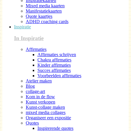
Inspiratiekaarten
Mixed media kaarten
Manifestatiekaarten
Quote kaartjes
ADHD coaching cards
Inspiratie
In Inspiratie
Affirmaties
Affirmaties schrijven
Chakra affirmaties
Kinder affirmaties
Succes affirmaties
Voorbeelden affirmaties
Atelier maken
Blog
collage-art
Kom in de flow
Kunst verkopen
Kunst-collage maken
mixed media collages
Organiseer een expositie
Quotes
Inspirerende quotes