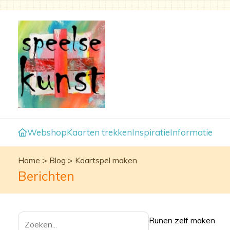
Webshop
Kaarten trekken
Inspiratie
Informatie
Home
>
Blog
>
Kaartspel maken
Berichten
Runen zelf maken