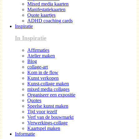
Mixed media kaarten
Manifestatiekaarten
Quote kaartjes
ADHD coaching cards
Inspiratie
In Inspiratie
Affirmaties
Atelier maken
Blog
collage-art
Kom in de flow
Kunst verkopen
Kunst-collage maken
mixed media collages
Organiseer een expositie
Quotes
Speelse kunst maken
Tijd voor jezelf
Verf van de bouwmarkt
Verwerkings-collage
Kaartspel maken
Informatie