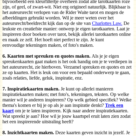
bijvoorbeeld een kleurfiltertje overheen zodat alle tarotkaarten roze
zijn, of geel, of zwart-wit. Niet erg origineel natuurlijk. Blijkbaar is
het auteursrecht verlopen van de Rider Waite tarot en mogen de
afbeeldingen gebruikt worden. Wil je meer weten over het
auteursrecht/beeldrecht kijk dan op de site van
Charlottes Law.
De
leukste en creatiefste manier: ontwerp je eigen tarotkaarten. Laat je
inspireren door boeken over tarot, bekijk allerlei tarotkaarten online
en maak ze zelf. Het hoeft niet perfect te zijn. Je kunt
eenvoudige tekeningen maken, of foto's maken.
6. Kaarten met spreuken en quotes maken.
Als je je eigen
spreukenkaarten gaat maken is het ook handig om je te verdiepen in
het auteursrecht, zie hierboven. Verzamel spreuken en quotes en zet
ze op kaarten. Het is leuk om voor een bepaald onderwerp te gaan,
zoals relaties, liefde, geluk, inspiratie, enz.
7. Inspiratiekaarten maken.
Je kunt op allerlei manieren
inspiratiekaarten maken; met foto's, tekeningen, teksten. Op welke
manier wil je anderen inspireren? Op welk gebied specifiek? Welke
thema's komen er bij je op als je aan inspiratie denkt?
Trek een
kaart
om je te laten inspireren. Kijk naar andere inspiratiekaarten.
Wat spreekt je aan? Hoe wil je jouw kaartspel eruit laten zien zodat
het een inspirerende uitstraling heeft?
8. Inzichtkaarten maken.
Deze kaarten geven inzicht in jezelf. Je