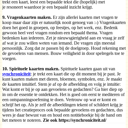
trekt een kaart, leest een bepaalde tekst die (hopelijk) met
je resoneert waardoor je een bepaald inzicht krijgt.
9. Vragenkaarten maken.
Er zijn allerlei kaarten met vragen te
koop maar daar zijn er natuurlijk nooit genoeg van :-) Vragenkaarten
doen het goed in groepen, op feestjes, op het werk, enz. Bedenk
gewoon heel veel vragen rondom een bepaald thema. Vragen
bedenken kan iedereen. Zet je nieuwsgierigheid aan en vraag je zelf
af wat je zou willen weten van iemand. De vragen zijn meestal
persoonlijk. Zorg dat ze passen bij de doelgroep. Houd rekening met
de gevoelens van mensen. Bouw veiligheid in door spelregels toe te
voegen.
10. Spirituele kaarten maken.
Spirituele kaarten gaan uit van
synchroniciteit
: je trekt een kaart die op dit moment bij je past. Je
kunt kaarten maken met dieren, bloemen, symbolen, enz. Je maakt
de kaarten intuïtief. Stem je af op de afbeelding en volg je intuïtie:
Wat komt er bij je op aan gevoelens en gedachten? Ga hier diep op
in om de essentie te ontdekken. Het is goed om eerst te mediteren of
een ontspanningsoefening te doen. Vertrouw op wat er komt en
schrijf het op. Als je zelf de afbeeldingen tekent of schildert krijg je
tijdens het creatieproces ook bepaalde gevoelens en gedachten, dus
wees je daar bewust van en houd een notitieboekje bij de hand om
het meteen te noteren.
Zie ook https://synchroniciteit.nl/