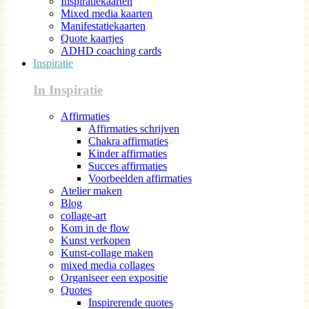
Inspiratiekaarten
Mixed media kaarten
Manifestatiekaarten
Quote kaartjes
ADHD coaching cards
Inspiratie
In Inspiratie
Affirmaties
Affirmaties schrijven
Chakra affirmaties
Kinder affirmaties
Succes affirmaties
Voorbeelden affirmaties
Atelier maken
Blog
collage-art
Kom in de flow
Kunst verkopen
Kunst-collage maken
mixed media collages
Organiseer een expositie
Quotes
Inspirerende quotes