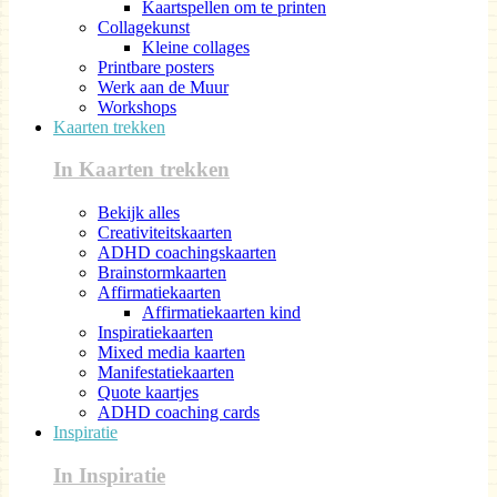
Kaartspellen om te printen
Collagekunst
Kleine collages
Printbare posters
Werk aan de Muur
Workshops
Kaarten trekken
In Kaarten trekken
Bekijk alles
Creativiteitskaarten
ADHD coachingskaarten
Brainstormkaarten
Affirmatiekaarten
Affirmatiekaarten kind
Inspiratiekaarten
Mixed media kaarten
Manifestatiekaarten
Quote kaartjes
ADHD coaching cards
Inspiratie
In Inspiratie