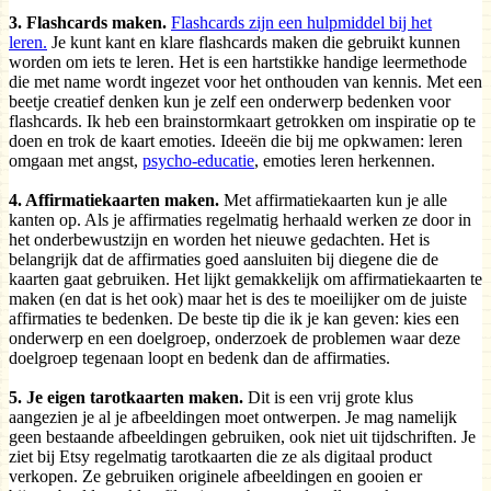
3. Flashcards maken.
Flashcards zijn een hulpmiddel bij het
leren.
Je kunt kant en klare flashcards maken die gebruikt kunnen
worden om iets te leren. Het is een hartstikke handige leermethode
die met name wordt ingezet voor het onthouden van kennis. Met een
beetje creatief denken kun je zelf een onderwerp bedenken voor
flashcards. Ik heb een brainstormkaart getrokken om inspiratie op te
doen en trok de kaart emoties. Ideeën die bij me opkwamen: leren
omgaan met angst,
psycho-educatie
, emoties leren herkennen.
4. Affirmatiekaarten maken.
Met affirmatiekaarten kun je alle
kanten op. Als je affirmaties regelmatig herhaald werken ze door in
het onderbewustzijn en worden het nieuwe gedachten. Het is
belangrijk dat de affirmaties goed aansluiten bij diegene die de
kaarten gaat gebruiken. Het lijkt gemakkelijk om affirmatiekaarten te
maken (en dat is het ook) maar het is des te moeilijker om de juiste
affirmaties te bedenken. De beste tip die ik je kan geven: kies een
onderwerp en een doelgroep, onderzoek de problemen waar deze
doelgroep tegenaan loopt en bedenk dan de affirmaties.
5. Je eigen tarotkaarten maken.
Dit is een vrij grote klus
aangezien je al je afbeeldingen moet ontwerpen. Je mag namelijk
geen bestaande afbeeldingen gebruiken, ook niet uit tijdschriften. Je
ziet bij Etsy regelmatig tarotkaarten die ze als digitaal product
verkopen. Ze gebruiken originele afbeeldingen en gooien er