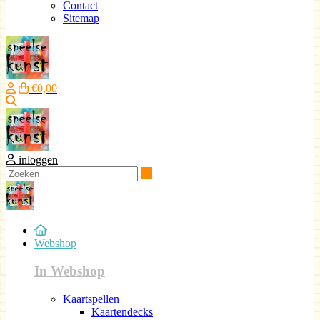
Contact
Sitemap
€0,00
Zoeken
inloggen
Zoeken
Webshop
In Webshop
Kaartspellen
Kaartendecks