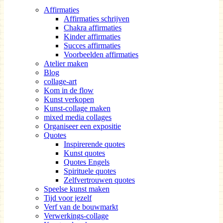
Affirmaties
Affirmaties schrijven
Chakra affirmaties
Kinder affirmaties
Succes affirmaties
Voorbeelden affirmaties
Atelier maken
Blog
collage-art
Kom in de flow
Kunst verkopen
Kunst-collage maken
mixed media collages
Organiseer een expositie
Quotes
Inspirerende quotes
Kunst quotes
Quotes Engels
Spirituele quotes
Zelfvertrouwen quotes
Speelse kunst maken
Tijd voor jezelf
Verf van de bouwmarkt
Verwerkings-collage