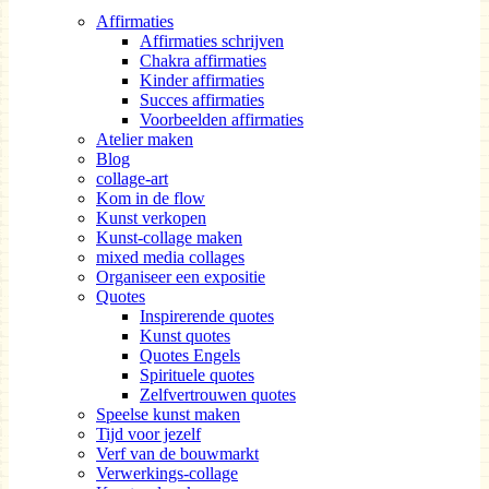
Affirmaties
Affirmaties schrijven
Chakra affirmaties
Kinder affirmaties
Succes affirmaties
Voorbeelden affirmaties
Atelier maken
Blog
collage-art
Kom in de flow
Kunst verkopen
Kunst-collage maken
mixed media collages
Organiseer een expositie
Quotes
Inspirerende quotes
Kunst quotes
Quotes Engels
Spirituele quotes
Zelfvertrouwen quotes
Speelse kunst maken
Tijd voor jezelf
Verf van de bouwmarkt
Verwerkings-collage