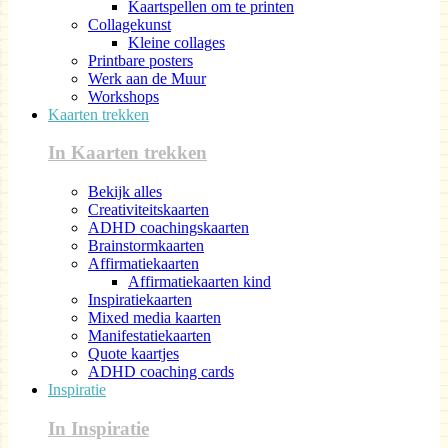
Kaartspellen om te printen
Collagekunst
Kleine collages
Printbare posters
Werk aan de Muur
Workshops
Kaarten trekken
In Kaarten trekken
Bekijk alles
Creativiteitskaarten
ADHD coachingskaarten
Brainstormkaarten
Affirmatiekaarten
Affirmatiekaarten kind
Inspiratiekaarten
Mixed media kaarten
Manifestatiekaarten
Quote kaartjes
ADHD coaching cards
Inspiratie
In Inspiratie