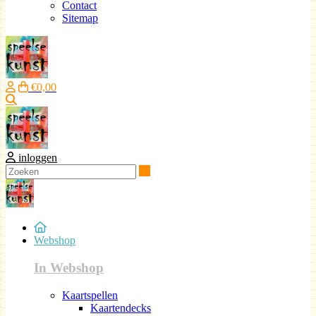
Contact
Sitemap
€0,00
Zoeken
inloggen
Zoeken
Webshop
In Webshop
Kaartspellen
Kaartendecks