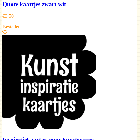
Quote kaartjes zwart-wit
€
3,50
Bestellen
Inspiratiekaartjes voor kunstenaars