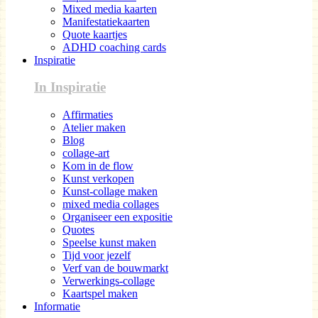
Mixed media kaarten
Manifestatiekaarten
Quote kaartjes
ADHD coaching cards
Inspiratie
In Inspiratie
Affirmaties
Atelier maken
Blog
collage-art
Kom in de flow
Kunst verkopen
Kunst-collage maken
mixed media collages
Organiseer een expositie
Quotes
Speelse kunst maken
Tijd voor jezelf
Verf van de bouwmarkt
Verwerkings-collage
Kaartspel maken
Informatie