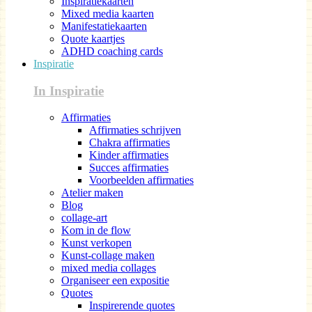
Inspiratiekaarten
Mixed media kaarten
Manifestatiekaarten
Quote kaartjes
ADHD coaching cards
Inspiratie
In Inspiratie
Affirmaties
Affirmaties schrijven
Chakra affirmaties
Kinder affirmaties
Succes affirmaties
Voorbeelden affirmaties
Atelier maken
Blog
collage-art
Kom in de flow
Kunst verkopen
Kunst-collage maken
mixed media collages
Organiseer een expositie
Quotes
Inspirerende quotes