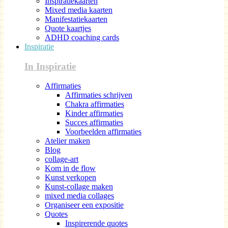
Inspiratiekaarten
Mixed media kaarten
Manifestatiekaarten
Quote kaartjes
ADHD coaching cards
Inspiratie
In Inspiratie
Affirmaties
Affirmaties schrijven
Chakra affirmaties
Kinder affirmaties
Succes affirmaties
Voorbeelden affirmaties
Atelier maken
Blog
collage-art
Kom in de flow
Kunst verkopen
Kunst-collage maken
mixed media collages
Organiseer een expositie
Quotes
Inspirerende quotes