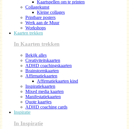
Kaartspellen om te printen
Collagekunst
Kleine collages
Printbare posters
Werk aan de Muur
Workshops
Kaarten trekken
In Kaarten trekken
Bekijk alles
Creativiteitskaarten
ADHD coachingskaarten
Brainstormkaarten
Affirmatiekaarten
Affirmatiekaarten kind
Inspiratiekaarten
Mixed media kaarten
Manifestatiekaarten
Quote kaartjes
ADHD coaching cards
Inspiratie
In Inspiratie