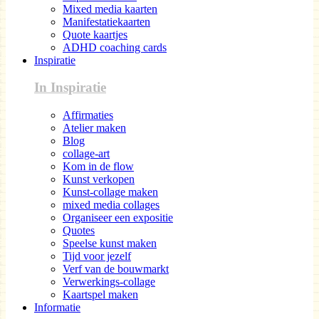
Mixed media kaarten
Manifestatiekaarten
Quote kaartjes
ADHD coaching cards
Inspiratie
In Inspiratie
Affirmaties
Atelier maken
Blog
collage-art
Kom in de flow
Kunst verkopen
Kunst-collage maken
mixed media collages
Organiseer een expositie
Quotes
Speelse kunst maken
Tijd voor jezelf
Verf van de bouwmarkt
Verwerkings-collage
Kaartspel maken
Informatie