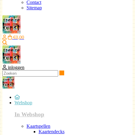
Contact
Sitemap
€0,00
Zoeken
inloggen
Zoeken
Webshop
In Webshop
Kaartspellen
Kaartendecks