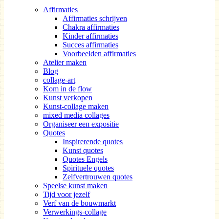
Affirmaties
Affirmaties schrijven
Chakra affirmaties
Kinder affirmaties
Succes affirmaties
Voorbeelden affirmaties
Atelier maken
Blog
collage-art
Kom in de flow
Kunst verkopen
Kunst-collage maken
mixed media collages
Organiseer een expositie
Quotes
Inspirerende quotes
Kunst quotes
Quotes Engels
Spirituele quotes
Zelfvertrouwen quotes
Speelse kunst maken
Tijd voor jezelf
Verf van de bouwmarkt
Verwerkings-collage