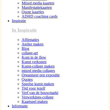
Mixed media kaarten
Manifestatiekaarten
Quote kaartjes
ADHD coaching cards
Inspiratie
In Inspiratie
Affirmaties
Atelier maken
Blog
collage-art
Kom in de flow
Kunst verkopen
Kunst-collage maken
mixed media collages
Organiseer een expositie
Quotes
Speelse kunst maken
Tijd voor jezelf
Verf van de bouwmarkt
Verwerkings-collage
Kaartspel maken
Informatie