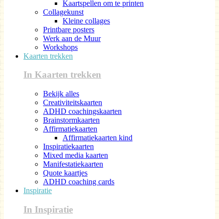
Kaartspellen om te printen
Collagekunst
Kleine collages
Printbare posters
Werk aan de Muur
Workshops
Kaarten trekken
In Kaarten trekken
Bekijk alles
Creativiteitskaarten
ADHD coachingskaarten
Brainstormkaarten
Affirmatiekaarten
Affirmatiekaarten kind
Inspiratiekaarten
Mixed media kaarten
Manifestatiekaarten
Quote kaartjes
ADHD coaching cards
Inspiratie
In Inspiratie