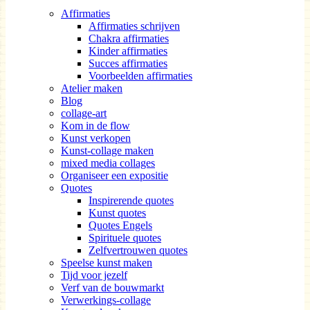
Affirmaties
Affirmaties schrijven
Chakra affirmaties
Kinder affirmaties
Succes affirmaties
Voorbeelden affirmaties
Atelier maken
Blog
collage-art
Kom in de flow
Kunst verkopen
Kunst-collage maken
mixed media collages
Organiseer een expositie
Quotes
Inspirerende quotes
Kunst quotes
Quotes Engels
Spirituele quotes
Zelfvertrouwen quotes
Speelse kunst maken
Tijd voor jezelf
Verf van de bouwmarkt
Verwerkings-collage