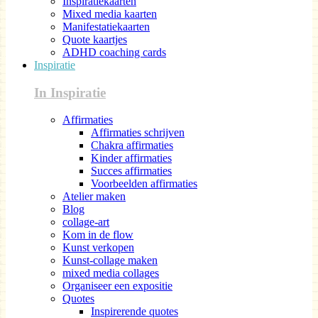
Inspiratiekaarten
Mixed media kaarten
Manifestatiekaarten
Quote kaartjes
ADHD coaching cards
Inspiratie
In Inspiratie
Affirmaties
Affirmaties schrijven
Chakra affirmaties
Kinder affirmaties
Succes affirmaties
Voorbeelden affirmaties
Atelier maken
Blog
collage-art
Kom in de flow
Kunst verkopen
Kunst-collage maken
mixed media collages
Organiseer een expositie
Quotes
Inspirerende quotes