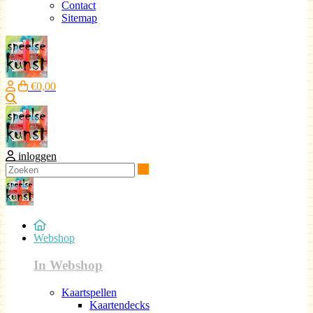
Contact
Sitemap
€0,00
Zoeken
inloggen
Zoeken
Webshop
In Webshop
Kaartspellen
Kaartendecks