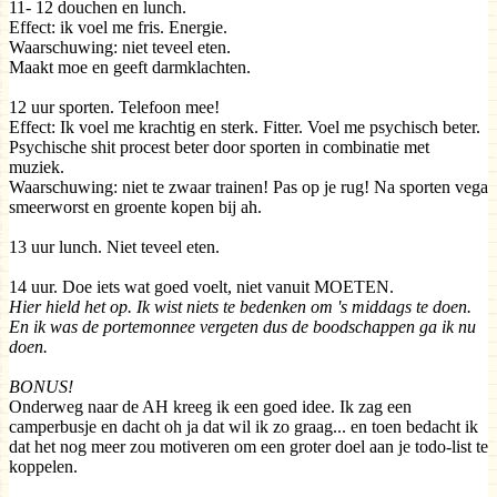
11- 12 douchen en lunch.
Effect: ik voel me fris. Energie.
Waarschuwing: niet teveel eten.
Maakt moe en geeft darmklachten.
12 uur sporten. Telefoon mee!
Effect: Ik voel me krachtig en sterk. Fitter. Voel me psychisch beter.
Psychische shit procest beter door sporten in combinatie met
muziek.
Waarschuwing: niet te zwaar trainen! Pas op je rug! Na sporten vega
smeerworst en groente kopen bij ah.
13 uur lunch. Niet teveel eten.
14 uur. Doe iets wat goed voelt, niet vanuit MOETEN.
Hier hield het op. Ik wist niets te bedenken om 's middags te doen.
En ik was de portemonnee vergeten dus de boodschappen ga ik nu
doen.
BONUS!
Onderweg naar de AH kreeg ik een goed idee. Ik zag een
camperbusje en dacht oh ja dat wil ik zo graag... en toen bedacht ik
dat het nog meer zou motiveren om een groter doel aan je todo-list te
koppelen.