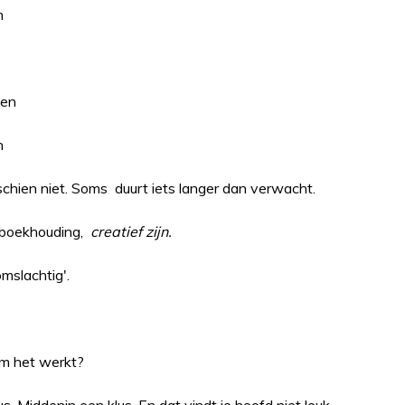
n
en
n
schien niet. Soms duurt iets langer dan verwacht.
e boekhouding,
creatief zijn.
mslachtig'.
om het werkt?