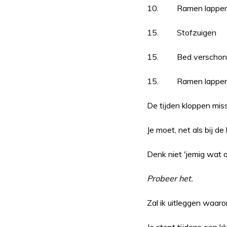
10. Ramen lappe
15. Stofzuigen
15. Bed verschon
15. Ramen lappe
De tijden kloppen mis
Je moet, net als bij d
Denk niet 'jemig wat o
Probeer het.
Zal ik uitleggen waar