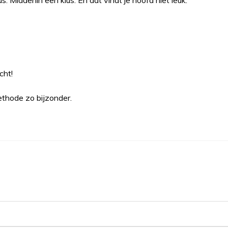
us. Middenin een klus. En dat vindt je hoofd niet leuk.
cht!
thode zo bijzonder.